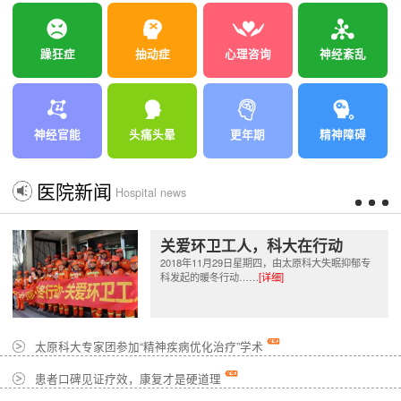
躁狂症
抽动症
心理咨询
神经紊乱
神经官能
头痛头晕
更年期
精神障碍
医院新闻
Hospital news
关爱环卫工人，科大在行动
2018年11月29日星期四，由太原科大失眠抑郁专
科发起的暖冬行动……
[详细]
太原科大专家团参加“精神疾病优化治疗”学术
患者口碑见证疗效，康复才是硬道理