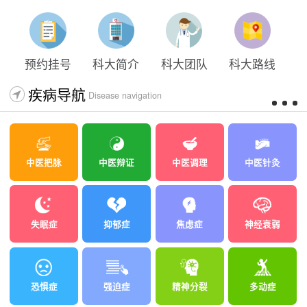
预约挂号
科大简介
科大团队
科大路线
疾病导航
Disease navigation
中医把脉
中医辩证
中医调理
中医针灸
失眠症
抑郁症
焦虑症
神经衰弱
恐惧症
强迫症
精神分裂
多动症