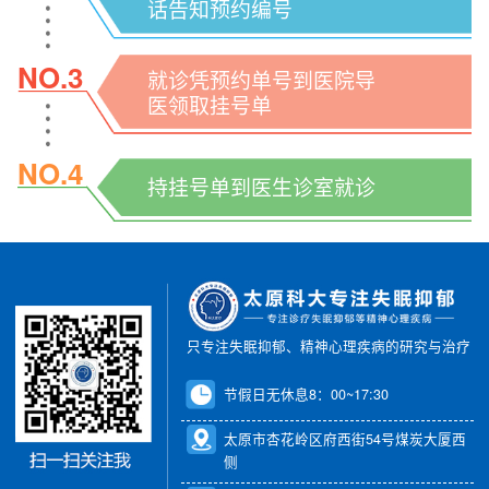
话告知预约编号
NO.3
就诊凭预约单号到医院导
医领取挂号单
NO.4
持挂号单到医生诊室就诊
只专注失眠抑郁、精神心理疾病的研究与治疗
节假日无休息8：00~17:30
太原市杏花岭区府西街54号煤炭大厦西
侧