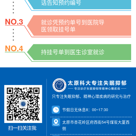
话告知预约编号
NO.3
就诊凭预约单号到医院导
医领取挂号单
NO.4
持挂号单到医生诊室就诊
只专注失眠抑郁、精神心理疾病的研究与治疗
节假日无休息8：00~17:30
太原市杏花岭区府西街54号煤炭大厦西
侧