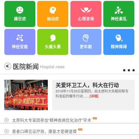
躁狂症
抽动症
心理咨询
神经紊乱
神经官能
头痛头晕
更年期
精神障碍
医院新闻
Hospital news
关爱环卫工人，科大在行动
2018年11月29日星期四，由太原科大失眠抑郁专
科发起的暖冬行动……
[详细]
太原科大专家团参加“精神疾病优化治疗”学术
患者口碑见证疗效，康复才是硬道理