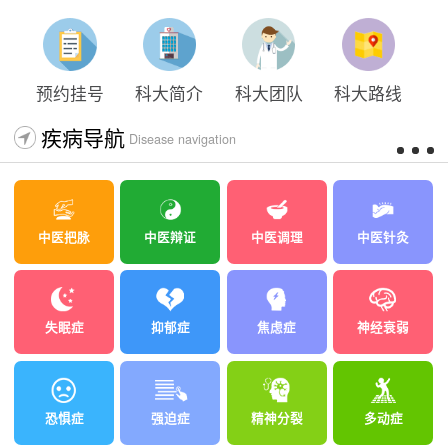
预约挂号
科大简介
科大团队
科大路线
疾病导航
Disease navigation
中医把脉
中医辩证
中医调理
中医针灸
失眠症
抑郁症
焦虑症
神经衰弱
恐惧症
强迫症
精神分裂
多动症