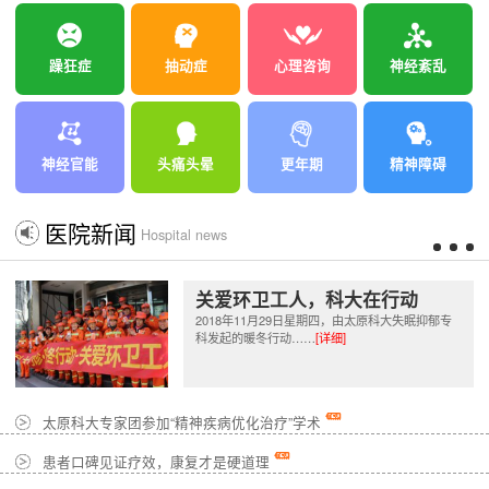
躁狂症
抽动症
心理咨询
神经紊乱
神经官能
头痛头晕
更年期
精神障碍
医院新闻
Hospital news
关爱环卫工人，科大在行动
2018年11月29日星期四，由太原科大失眠抑郁专
科发起的暖冬行动……
[详细]
太原科大专家团参加“精神疾病优化治疗”学术
患者口碑见证疗效，康复才是硬道理