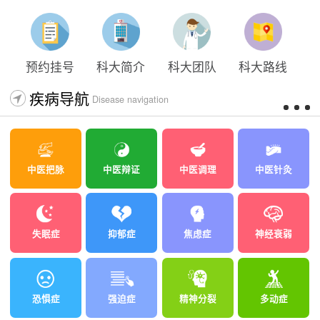
预约挂号
科大简介
科大团队
科大路线
疾病导航
Disease navigation
中医把脉
中医辩证
中医调理
中医针灸
失眠症
抑郁症
焦虑症
神经衰弱
恐惧症
强迫症
精神分裂
多动症