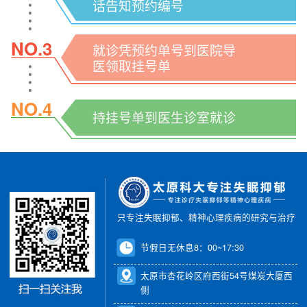
话告知预约编号
NO.3
就诊凭预约单号到医院导
医领取挂号单
NO.4
持挂号单到医生诊室就诊
只专注失眠抑郁、精神心理疾病的研究与治疗
节假日无休息8：00~17:30
太原市杏花岭区府西街54号煤炭大厦西
侧