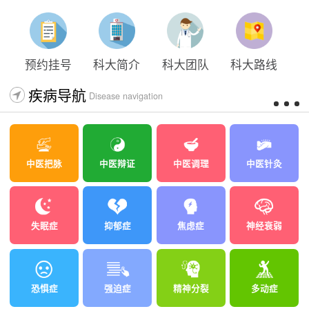
太原科大开展心理沙盘团体体验系列公益活动
预约挂号
科大简介
科大团队
科大路线
疾病导航
Disease navigation
中医把脉
中医辩证
中医调理
中医针灸
失眠症
抑郁症
焦虑症
神经衰弱
恐惧症
强迫症
精神分裂
多动症