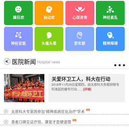
躁狂症
抽动症
心理咨询
神经紊乱
神经官能
头痛头晕
更年期
精神障碍
医院新闻
Hospital news
关爱环卫工人，科大在行动
2018年11月29日星期四，由太原科大失眠抑郁专
科发起的暖冬行动……
[详细]
太原科大专家团参加“精神疾病优化治疗”学术
患者口碑见证疗效，康复才是硬道理