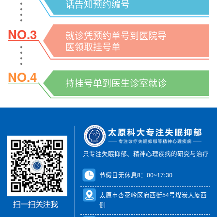
话告知预约编号
NO.3
就诊凭预约单号到医院导
医领取挂号单
NO.4
持挂号单到医生诊室就诊
只专注失眠抑郁、精神心理疾病的研究与治疗
节假日无休息8：00~17:30
太原市杏花岭区府西街54号煤炭大厦西
侧