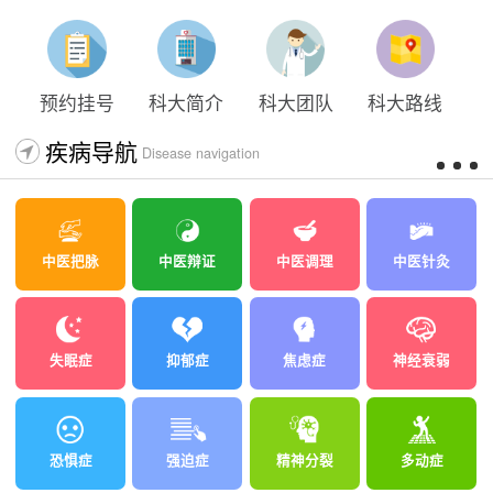
预约挂号
科大简介
科大团队
科大路线
疾病导航
Disease navigation
中医把脉
中医辩证
中医调理
中医针灸
失眠症
抑郁症
焦虑症
神经衰弱
恐惧症
强迫症
精神分裂
多动症