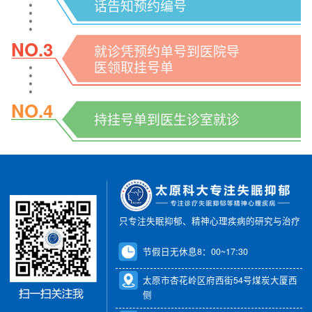
话告知预约编号
NO.3
就诊凭预约单号到医院导
医领取挂号单
NO.4
持挂号单到医生诊室就诊
只专注失眠抑郁、精神心理疾病的研究与治疗
节假日无休息8：00~17:30
太原市杏花岭区府西街54号煤炭大厦西
侧