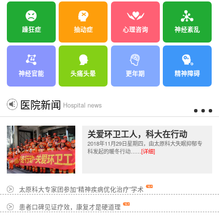
躁狂症
抽动症
心理咨询
神经紊乱
神经官能
头痛头晕
更年期
精神障碍
医院新闻
Hospital news
关爱环卫工人，科大在行动
2018年11月29日星期四，由太原科大失眠抑郁专
科发起的暖冬行动……
[详细]
太原科大专家团参加“精神疾病优化治疗”学术
患者口碑见证疗效，康复才是硬道理