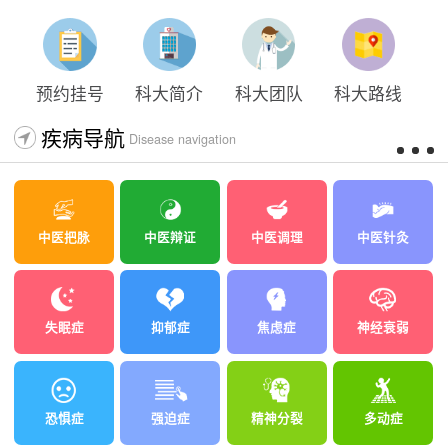
预约挂号
科大简介
科大团队
科大路线
疾病导航
Disease navigation
中医把脉
中医辩证
中医调理
中医针灸
失眠症
抑郁症
焦虑症
神经衰弱
恐惧症
强迫症
精神分裂
多动症