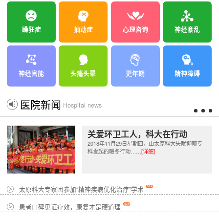
躁狂症
抽动症
心理咨询
神经紊乱
神经官能
头痛头晕
更年期
精神障碍
医院新闻
Hospital news
关爱环卫工人，科大在行动
2018年11月29日星期四，由太原科大失眠抑郁专
科发起的暖冬行动……
[详细]
太原科大专家团参加“精神疾病优化治疗”学术
患者口碑见证疗效，康复才是硬道理