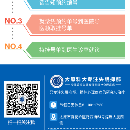
话告知预约编号
NO.3
就诊凭预约单号到医院导
医领取挂号单
NO.4
持挂号单到医生诊室就诊
只专注失眠抑郁、精神心理疾病的研究与治疗
节假日无休息8：00~17:30
太原市杏花岭区府西街54号煤炭大厦西
侧