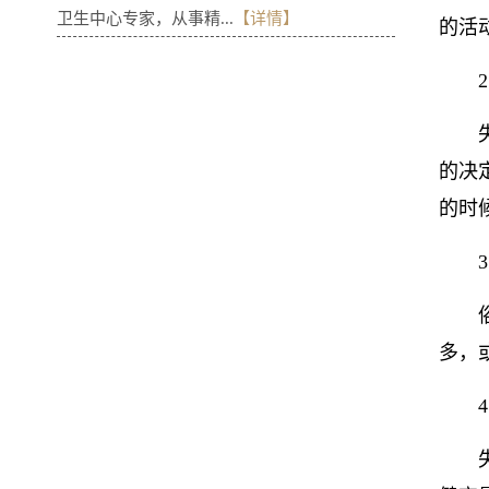
卫生中心专家，从事精...
【详情】
的活
的决
的时
多，