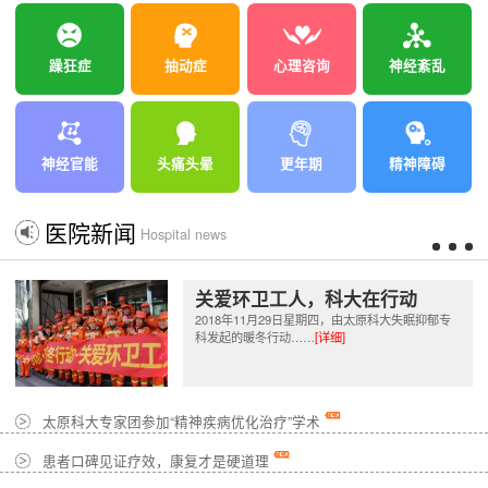
躁狂症
抽动症
心理咨询
神经紊乱
神经官能
头痛头晕
更年期
精神障碍
医院新闻
Hospital news
关爱环卫工人，科大在行动
2018年11月29日星期四，由太原科大失眠抑郁专
科发起的暖冬行动……
[详细]
太原科大专家团参加“精神疾病优化治疗”学术
患者口碑见证疗效，康复才是硬道理