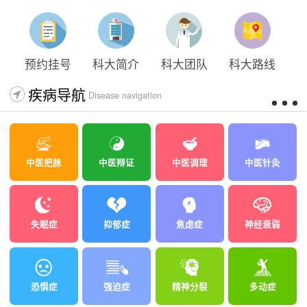
预约挂号
科大简介
科大团队
科大路线
疾病导航
Disease navigation
中医把脉
中医辩证
中医调理
中医针灸
失眠症
抑郁症
焦虑症
神经衰弱
恐惧症
强迫症
精神分裂
多动症