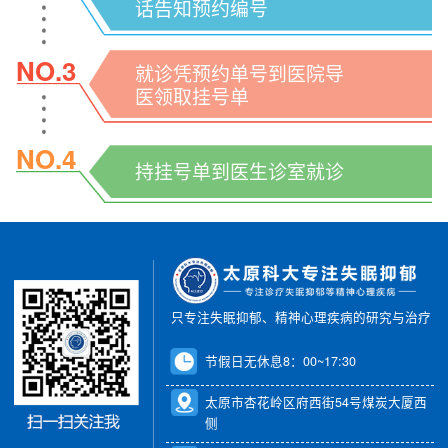
话告知预约编号
NO.3
就诊凭预约单号到医院导
医领取挂号单
NO.4
持挂号单到医生诊室就诊
只专注失眠抑郁、精神心理疾病的研究与治疗
节假日无休息8：00~17:30
太原市杏花岭区府西街54号煤炭大厦西
侧