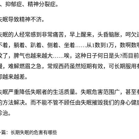
4、抑郁症、精神分裂症。
失眠导致精神不济。
失眠的人经常感到非常痛苦，早上醒来，头昏脑胀，呵欠
不着，躺着、趴着、侧着、坐着……从1数到1万，数啊数
纹了，脾气也越来越大……唉，这种日子何日是头?而目
慢，难解燃眉之急，常规西药虽然短期有效，可长期服用
却越来越差。
失眠严重降低失眠者的生活质量。失眠危害范围广，甚至
的方法解决。而不能不管不顾任由失眠摧毁我们的身心健
诊治。
一篇：
长期失眠的危害有哪些