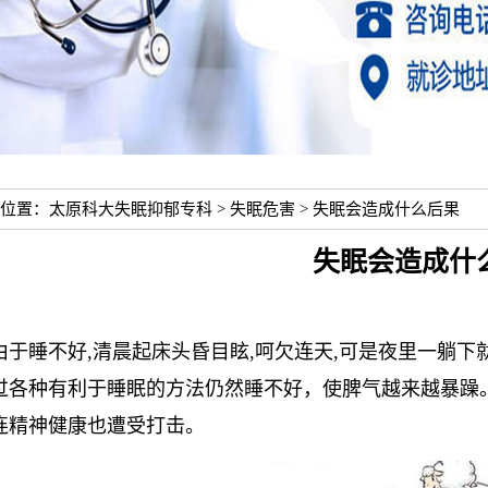
位置：
太原科大失眠抑郁专科
>
失眠危害
> 失眠会造成什么后果
失眠会造成什
由于睡不好,清晨起床头昏目眩,呵欠连天,可是夜里一躺
过各种有利于睡眠的方法仍然睡不好，使脾气越来越暴躁
连精神健康也遭受打击。