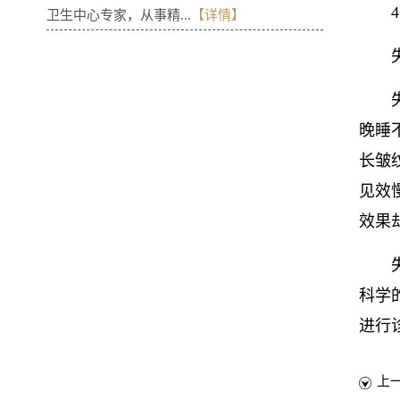
卫生中心专家，从事精...
【详情】
晚睡
长皱
见效
效果
科学
进行
上