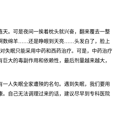
连天。可是夜间一挨着枕头就兴奋，翻来覆去一整
啊数绵羊……还是睁眼到天亮……头发白了，脸上
前对失眠只能采用中药和西药治疗。可是，中药治疗
有巨大的毒副作用和依赖性，最后剂量越来越大，
有一人失眠全家遭殃的名句。遇到失眠，我们要用
康。自己无法调理过来的话，建议尽早到专科医院