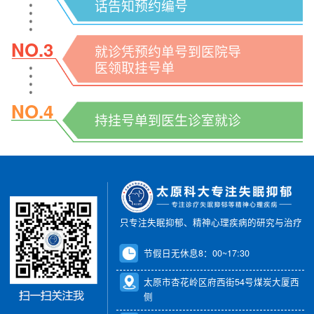
话告知预约编号
NO.3
就诊凭预约单号到医院导
医领取挂号单
NO.4
持挂号单到医生诊室就诊
只专注失眠抑郁、精神心理疾病的研究与治疗
节假日无休息8：00~17:30
太原市杏花岭区府西街54号煤炭大厦西
侧