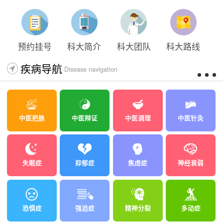
预约挂号
科大简介
科大团队
科大路线
疾病导航
Disease navigation
中医把脉
中医辩证
中医调理
中医针灸
失眠症
抑郁症
焦虑症
神经衰弱
恐惧症
强迫症
精神分裂
多动症