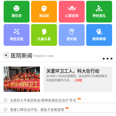
躁狂症
抽动症
心理咨询
神经紊乱
神经官能
头痛头晕
更年期
精神障碍
医院新闻
Hospital news
关爱环卫工人，科大在行动
2018年11月29日星期四，由太原科大失眠抑郁专
科发起的暖冬行动……
[详细]
太原科大专家团参加“精神疾病优化治疗”学术
患者口碑见证疗效，康复才是硬道理